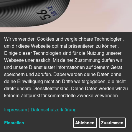
Wir verwenden Cookies und vergleichbare Technologien,
um dir diese Webseite optimal präsentieren zu können.
Einige dieser Technologien sind für die Nutzung unserer
KURZES SPIEL, GROSSE
Webseite unerlässlich. Mit deiner Zustimmung dürfen wir
und unsere Dienstleister Informationen auf deinem Gerät
PERFORMANCE!
speichern und abrufen. Dabei werden deine Daten ohne
deine Einwilligung nicht an Dritte weitergegeben, die nicht
direkt unsere Dienstleister sind. Deine Daten werden wir zu
Entdecken Sie die neusten Weges und bringen
keinem Zeitpunkt für kommerzielle Zwecke verwenden.
Sie Ihr kurzes Spiel auf Tour-Niveau.
Impressum
|
Datenschutzerklärung
34/44
JETZT ERLEBEN DAMEN >
JETZT ERLEBEN HERREN >
Einstellen
Ablehnen
Zustimmen