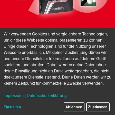
Wir verwenden Cookies und vergleichbare Technologien,
um dir diese Webseite optimal präsentieren zu können.
Einige dieser Technologien sind für die Nutzung unserer
EINMALIGE
Webseite unerlässlich. Mit deiner Zustimmung dürfen wir
und unsere Dienstleister Informationen auf deinem Gerät
speichern und abrufen. Dabei werden deine Daten ohne
ANGEBOTE:
deine Einwilligung nicht an Dritte weitergegeben, die nicht
direkt unsere Dienstleister sind. Deine Daten werden wir zu
keinem Zeitpunkt für kommerzielle Zwecke verwenden.
JETZT GLEICH SICHERN, BEVOR ES
Impressum
|
Datenschutzerklärung
IHRE FLIGHTPARTNER TUN!
42/44
Einstellen
Ablehnen
Zustimmen
JETZT SPAREN FÜR DAMEN >
JETZT SPAREN FÜR HERREN >