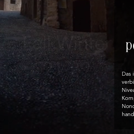
p
Das 
verb
Nive
Komp
Nonc
hand