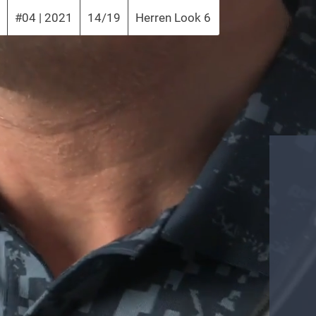
2
#04 | 2021
14/19
Herren Look 6