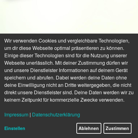
Wir verwenden Cookies und vergleichbare Technologien,
um dir diese Webseite optimal präsentieren zu können.
EINE PERFEKTE SAISON
Einige dieser Technologien sind für die Nutzung unserer
Webseite unerlässlich. Mit deiner Zustimmung dürfen wir
BRAUCHT PERFEKTES
und unsere Dienstleister Informationen auf deinem Gerät
EQUIPMENT
speichern und abrufen. Dabei werden deine Daten ohne
deine Einwilligung nicht an Dritte weitergegeben, die nicht
direkt unsere Dienstleister sind. Deine Daten werden wir zu
JETZT ENTDECKEN!
keinem Zeitpunkt für kommerzielle Zwecke verwenden.
Jetzt durch die neuesten
Equipment-Trends
Impressum
|
Datenschutzerklärung
30/46
2021
klicken und für die gesamte Auswahl aller
Einstellen
Ablehnen
Zustimmen
Top-Marken inspirieren lassen!