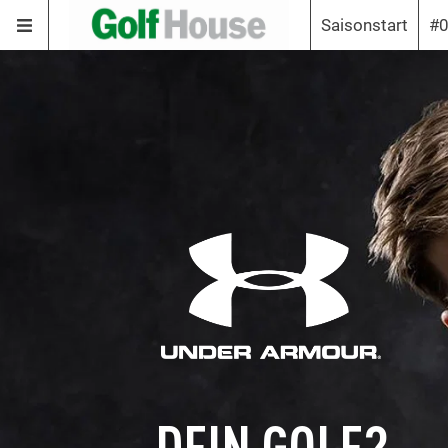
Saisonstart
#0
DEIN GOLF?