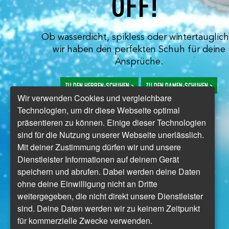
OFF!
Ob wasserdicht, spikless oder wintertauglich
wir haben den perfekten Schuh für deine
Ansprüche.
ZU DEN HERREN-SCHUHEN >
ZU DEN DAMEN-SCHUHEN >
Wir verwenden Cookies und vergleichbare
Technologien, um dir diese Webseite optimal
präsentieren zu können. Einige dieser Technologien
sind für die Nutzung unserer Webseite unerlässlich.
Mit deiner Zustimmung dürfen wir und unsere
Dienstleister Informationen auf deinem Gerät
speichern und abrufen. Dabei werden deine Daten
ohne deine Einwilligung nicht an Dritte
weitergegeben, die nicht direkt unsere Dienstleister
sind. Deine Daten werden wir zu keinem Zeitpunkt
für kommerzielle Zwecke verwenden.