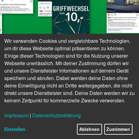
Wir verwenden Cookies und vergleichbare Technologien,
um dir diese Webseite optimal präsentieren zu können.
Einige dieser Technologien sind für die Nutzung unserer
WERDE TEIL DER
Webseite unerlässlich. Mit deiner Zustimmung dürfen wir
und unsere Dienstleister Informationen auf deinem Gerät
speichern und abrufen. Dabei werden deine Daten ohne
COMMUNITY!
deine Einwilligung nicht an Dritte weitergegeben, die nicht
direkt unsere Dienstleister sind. Deine Daten werden wir zu
keinem Zeitpunkt für kommerzielle Zwecke verwenden.
Wettbewerbe, Sonderaktionen, Gewinnspiele, tagesaktuelle
News aus der Golfwelt und alle Themen rund um Golf House.
Impressum
|
Datenschutzerklärung
24/28
Folge uns jetzt auf unseren sozialen Kanälen und bleibe immer
auf dem neuesten Stand.
Einstellen
Ablehnen
Zustimmen